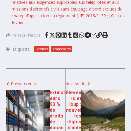
relatives aux exigences applicables aux télépilotes et aux
missions d’aéronefs civils sans équipage à bord exclues du
champ d’application du règlement (UE) 2018/1139 ; J.O. du 4
février.
Partager l'article
Étiquetté :
Drones
Transports
Previous Article
Next Article
Extinct
Éleveu
eurs :
rs et
90 %
loup :
de
nouvel
droits
les
de
règles
douan
d’inde