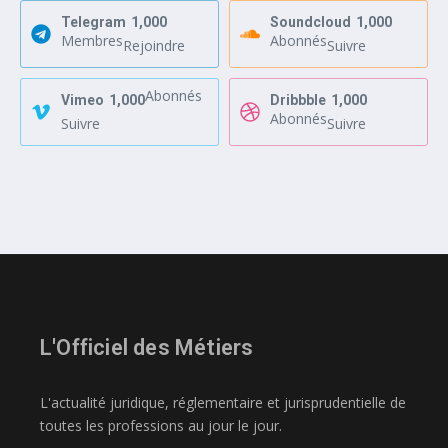
Telegram
1,000
Soundcloud
1,000
Membres
Abonnés
Rejoindre
Suivre
Abonnés
Vimeo
1,000
Dribbble
1,000
Abonnés
Suivre
Suivre
L'Officiel des Métiers
L'actualité juridique, réglementaire et jurisprudentielle de
toutes les professions au jour le jour.