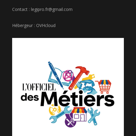
Contact : legipro.fr@gmail.com
Hébergeur : OVHcloud