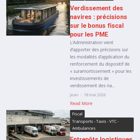
Verdissement des
navires : précisions
sur le bonus fiscal
pour les PME
L’Administration vient
d’apporter des précisions sur
les modalités d’application du
renforcement du dispositif de
« suramortissement » pour les
investissements de
verdissement des na...
Jean
18 mai 2026
Read More
Fiscal
Transports - Taxis - VTC -
Ambulances
Entrepôts logistiques