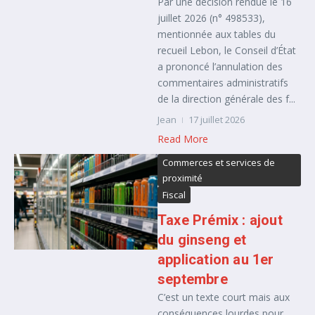
Par une décision rendue le 16
juillet 2026 (n° 498533),
mentionnée aux tables du
recueil Lebon, le Conseil d’État
a prononcé l’annulation des
commentaires administratifs
de la direction générale des f...
Jean
17 juillet 2026
Read More
Commerces et services de
proximité
Fiscal
Taxe Prémix : ajout
du ginseng et
application au 1er
septembre
C’est un texte court mais aux
conséquences lourdes pour