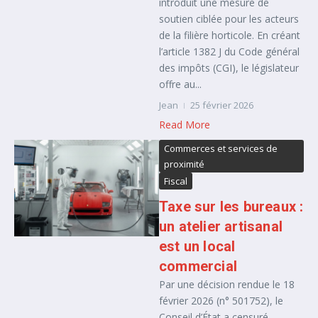
introduit une mesure de
soutien ciblée pour les acteurs
de la filière horticole. En créant
l’article 1382 J du Code général
des impôts (CGI), le législateur
offre au...
Jean
25 février 2026
Read More
Commerces et services de
proximité
Fiscal
Taxe sur les bureaux :
un atelier artisanal
est un local
commercial
Par une décision rendue le 18
février 2026 (n° 501752), le
Conseil d’État a censuré