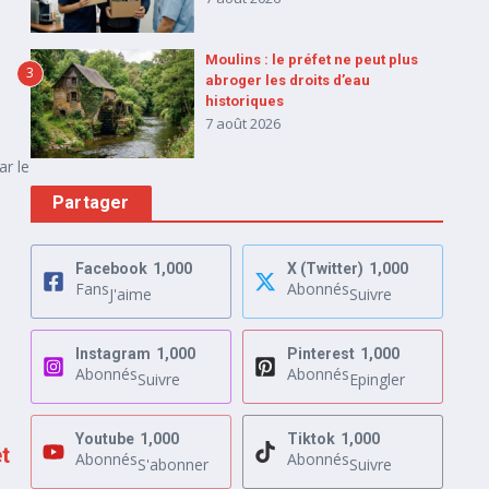
Moulins : le préfet ne peut plus
3
abroger les droits d’eau
historiques
7 août 2026
ar le
Partager
Facebook
1,000
X (Twitter)
1,000
Fans
Abonnés
J'aime
Suivre
Instagram
1,000
Pinterest
1,000
Abonnés
Abonnés
Suivre
Epingler
Youtube
1,000
Tiktok
1,000
t
Abonnés
Abonnés
S'abonner
Suivre