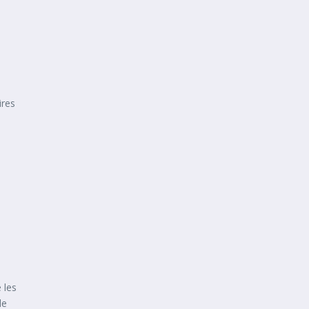
ires
 les
de