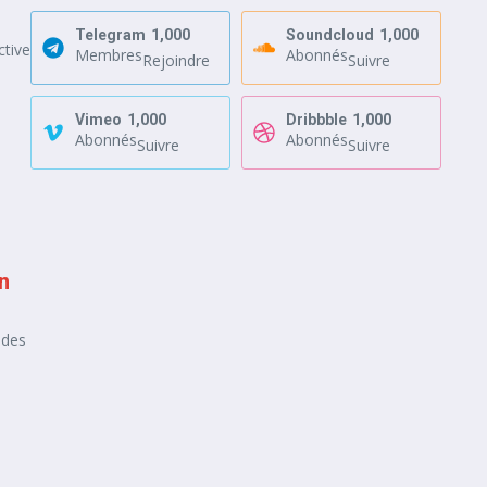
Telegram
1,000
Soundcloud
1,000
ctive
Membres
Abonnés
Rejoindre
Suivre
Vimeo
1,000
Dribbble
1,000
Abonnés
Abonnés
Suivre
Suivre
on
udes