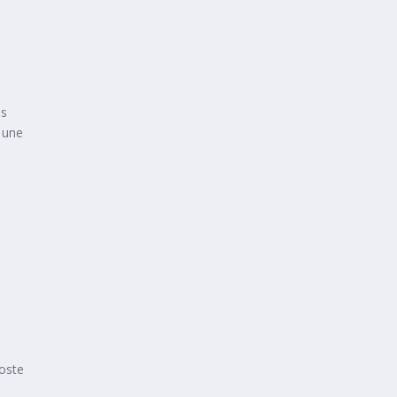
es
 une
Coste