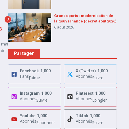
Grands ports : modernisation de
3
la gouvernance (décret août 2026)
6 août 2026
s
4 mai
 de
Partager
Facebook
1,000
X (Twitter)
1,000
Fans
Abonnés
J'aime
Suivre
Instagram
1,000
Pinterest
1,000
Abonnés
Abonnés
Suivre
Epingler
Youtube
1,000
Tiktok
1,000
Abonnés
Abonnés
S'abonner
Suivre