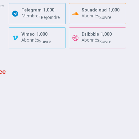
ier
Telegram
1,000
Soundcloud
1,000
Membres
Abonnés
Rejoindre
Suivre
Vimeo
1,000
Dribbble
1,000
Abonnés
Abonnés
Suivre
Suivre
ce