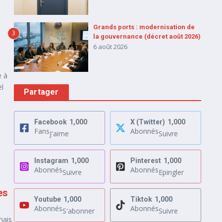
Grands ports : modernisation de
3
la gouvernance (décret août 2026)
6 août 2026
e à
el
Partager
Facebook
1,000
X (Twitter)
1,000
Fans
Abonnés
J'aime
Suivre
Instagram
1,000
Pinterest
1,000
Abonnés
Abonnés
Suivre
Epingler
es
Youtube
1,000
Tiktok
1,000
Abonnés
Abonnés
S'abonner
Suivre
mais