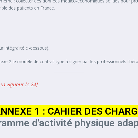
e le même : collecter des données médico-économiques solides pour
pr
mble des patients en France.
 intégralité ci-dessous).
nnexe 2 le modèle de contrat-type à signer par les professionnels libér
en vigueur le 24].
NNEXE 1 : CAHIER DES CHAR
ramme d’activité physique adap