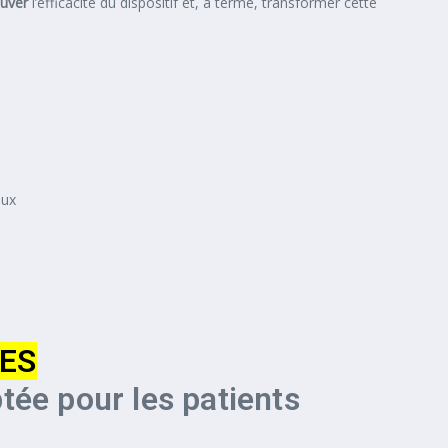
ouver
l’efficacité du dispositif et, à terme, transformer cette
aux
GES
tée pour les patients