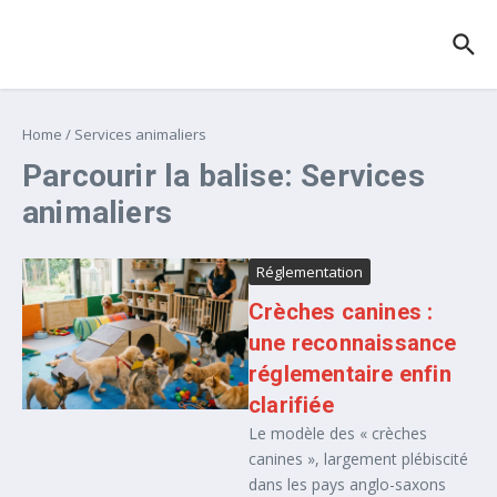
Aller au contenu
Home
/
Services animaliers
Parcourir la balise: Services
animaliers
Réglementation
Crèches canines :
une reconnaissance
réglementaire enfin
clarifiée
Le modèle des « crèches
canines », largement plébiscité
dans les pays anglo-saxons