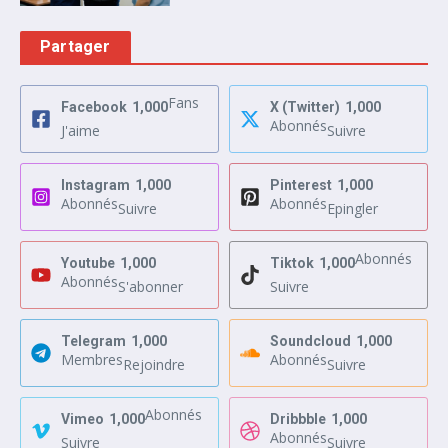
Partager
Fans
Facebook
1,000
X (Twitter)
1,000
Abonnés
J'aime
Suivre
Instagram
1,000
Pinterest
1,000
Abonnés
Abonnés
Suivre
Epingler
Abonnés
Youtube
1,000
Tiktok
1,000
Abonnés
S'abonner
Suivre
Telegram
1,000
Soundcloud
1,000
Membres
Abonnés
Rejoindre
Suivre
Abonnés
Vimeo
1,000
Dribbble
1,000
Abonnés
Suivre
Suivre