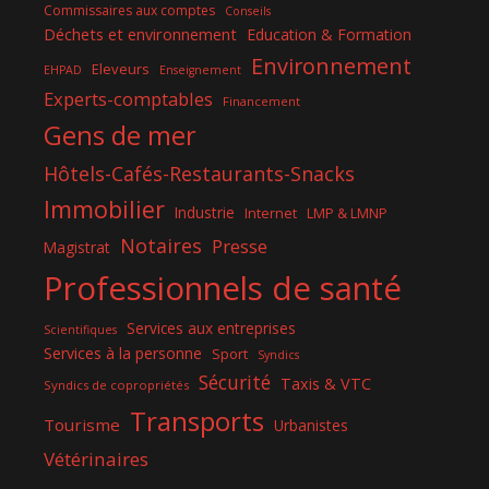
Commissaires aux comptes
Conseils
Déchets et environnement
Education & Formation
Environnement
Eleveurs
EHPAD
Enseignement
Experts-comptables
Financement
Gens de mer
Hôtels-Cafés-Restaurants-Snacks
Immobilier
Industrie
Internet
LMP & LMNP
Notaires
Presse
Magistrat
Professionnels de santé
Services aux entreprises
Scientifiques
Services à la personne
Sport
Syndics
Sécurité
Taxis & VTC
Syndics de copropriétés
Transports
Tourisme
Urbanistes
Vétérinaires