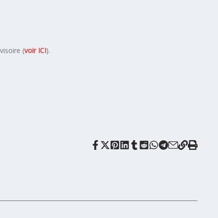
visoire (
voir ICI
).