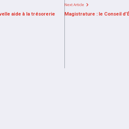
Next Article
lle aide à la trésorerie
Magistrature : le Conseil d’É