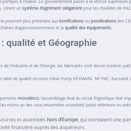
les pompes à chaleur. Le gouvernement passe à la vitesse supérieure pou
n, créent un
système d’agrément obligatoire
pour les modèles de PAC 
ne pourront plus prétendre aux
bonifications
ou
pondérations
des CEE
chaînes d’approvisionnement et la
qualité des équipements
.
: qualité et Géographie
 de l’Industrie et de l’Énergie, les fabricants vont devoir montrer pat
 label de qualité reconnu (Heat Pump KEYMARK, NF PAC, Eurovent LCP
uipements
monoblocs
, l’assemblage final du circuit frigorifique doit im
’au moins un des sous-ensembles essentiels (unité intérieure ou extéri
sourcés et assemblés
hors d’Europe
, qui inondaient une par
tivité financière auprès des acquéreurs.