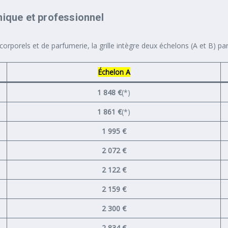
nique et professionnel
orporels et de parfumerie, la grille intègre deux échelons (A et B) par 
Échelon A
1 848 €
(*)
1 861 €
(*)
1 995 €
2 072 €
2 122 €
2 159 €
2 300 €
2 834 €