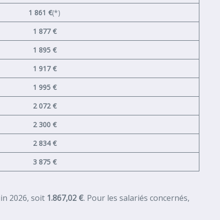
1 861 €
(*)
1 877 €
1 895 €
1 917 €
1 995 €
2 072 €
2 300 €
2 834 €
3 875 €
in 2026, soit
1.867,02 €
. Pour les salariés concernés,