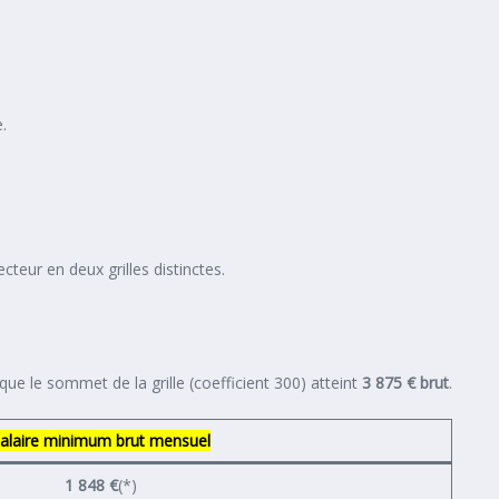
.
teur en deux grilles distinctes.
 que le sommet de la grille (coefficient 300) atteint
3 875 € brut
.
alaire minimum brut mensuel
1 848 €
(*)