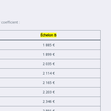
coefficient :
Échelon B
1 885 €
1 899 €
2 035 €
2 114 €
2 165 €
2 203 €
2 346 €
2 891 €