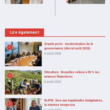
)
a
Lire également
Grands ports : modernisation de la
1
gouvernance (décret août 2026)
6 août 2026
Viticulture : Bruxelles relève à 90 % les
2
avances financières
6 août 2026
MJPM : face aux inquiétudes budgétaires,
3
le ministre temporise
5 août 2026