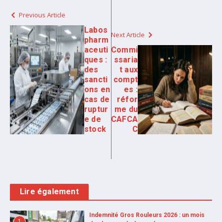
Previous Article
Labos
Next Article
pharm
aceuti
Commi
ques :
ssaria
des
t aux
sancti
compt
ons en
es :
cas de
réfor
ruptur
me du
e de
CAFCA
stock
C
Lire également
Indemnité Gros Rouleurs 2026 : un mois
1