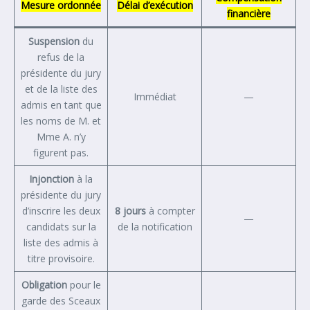
Mesure ordonnée
Délai d’exécution
financière
Suspension
du
refus de la
présidente du jury
et de la liste des
Immédiat
—
admis en tant que
les noms de M. et
Mme A. n’y
figurent pas.
Injonction
à la
présidente du jury
d’inscrire les deux
8 jours
à compter
—
candidats sur la
de la notification
liste des admis à
titre provisoire.
Obligation
pour le
garde des Sceaux