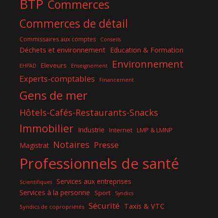
BTP
Commerces
Commerces de détail
Commissaires aux comptes
Conseils
Déchets et environnement
Education & Formation
Environnement
Eleveurs
EHPAD
Enseignement
Experts-comptables
Financement
Gens de mer
Hôtels-Cafés-Restaurants-Snacks
Immobilier
Industrie
Internet
LMP & LMNP
Notaires
Presse
Magistrat
Professionnels de santé
Services aux entreprises
Scientifiques
Services à la personne
Sport
Syndics
Sécurité
Taxis & VTC
Syndics de copropriétés