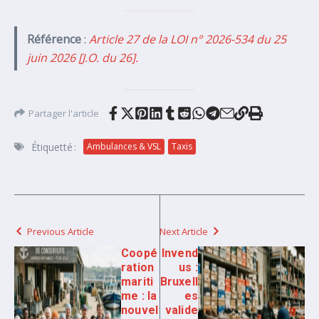
Référence
:
Article 27 de la LOI n° 2026-534 du 25
juin 2026 [J.O. du 26].
Partager l'article
Étiquetté :
Ambulances & VSL
Taxis
Previous Article
Next Article
Coopé
Invend
ration
us :
mariti
Bruxell
me : la
es
nouvel
valide