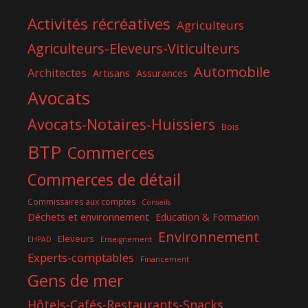
Activités récréatives
Agriculteurs
Agriculteurs-Eleveurs-Viticulteurs
Automobile
Architectes
Artisans
Assurances
Avocats
Avocats-Notaires-Huissiers
Bois
BTP
Commerces
Commerces de détail
Commissaires aux comptes
Conseils
Déchets et environnement
Education & Formation
Environnement
Eleveurs
EHPAD
Enseignement
Experts-comptables
Financement
Gens de mer
Hôtels-Cafés-Restaurants-Snacks