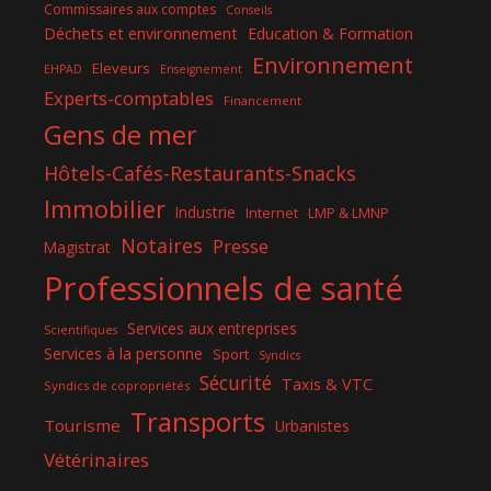
Commissaires aux comptes
Conseils
Déchets et environnement
Education & Formation
Environnement
Eleveurs
EHPAD
Enseignement
Experts-comptables
Financement
Gens de mer
Hôtels-Cafés-Restaurants-Snacks
Immobilier
Industrie
Internet
LMP & LMNP
Notaires
Presse
Magistrat
Professionnels de santé
Services aux entreprises
Scientifiques
Services à la personne
Sport
Syndics
Sécurité
Taxis & VTC
Syndics de copropriétés
Transports
Tourisme
Urbanistes
Vétérinaires