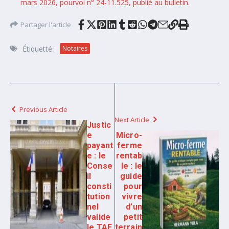
mars 2026, pourvoi n° 24-11.525, publié au bulletin.
Partager l'article
Étiquetté :
Notaires
Previous Article
Next Article
Justic
e
Micro-
payant
ferme
e : le
rentab
Conse
le : le
il
guide
consti
pour
tution
vivre
nel
d’un
valide
petit
le TAE
terrain