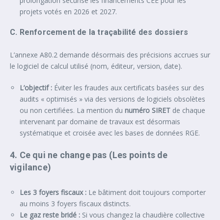
prolongation sécurise les financements CEE pour les
projets votés en 2026 et 2027.
C. Renforcement de la traçabilité des dossiers
L’annexe A80.2 demande désormais des précisions accrues sur
le logiciel de calcul utilisé (nom, éditeur, version, date).
L’objectif :
Éviter les fraudes aux certificats basées sur des
audits « optimisés » via des versions de logiciels obsolètes
ou non certifiées. La mention du
numéro SIRET
de chaque
intervenant par domaine de travaux est désormais
systématique et croisée avec les bases de données RGE.
4. Ce qui ne change pas (Les points de
vigilance)
Les 3 foyers fiscaux :
Le bâtiment doit toujours comporter
au moins 3 foyers fiscaux distincts.
Le gaz reste bridé :
Si vous changez la chaudière collective