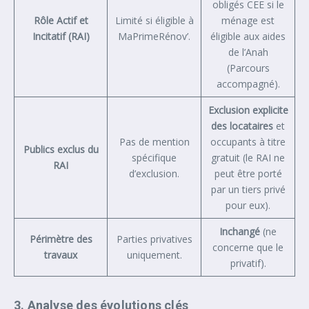
obligés CEE si le
Rôle Actif et
Limité si éligible à
ménage est
Incitatif (RAI)
MaPrimeRénov’.
éligible aux aides
de l’Anah
(Parcours
accompagné).
Exclusion explicite
des locataires
et
Pas de mention
occupants à titre
Publics exclus du
spécifique
gratuit (le RAI ne
RAI
d’exclusion.
peut être porté
par un tiers privé
pour eux).
Inchangé
(ne
Périmètre des
Parties privatives
concerne que le
travaux
uniquement.
privatif).
3. Analyse des évolutions clés