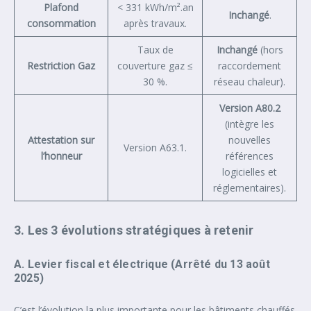
Plafond
< 331 kWh/m².an
Inchangé
.
consommation
après travaux.
Taux de
Inchangé
(hors
Restriction Gaz
couverture gaz ≤
raccordement
30 %.
réseau chaleur).
Version A80.2
(intègre les
Attestation sur
nouvelles
Version A63.1.
l’honneur
références
logicielles et
réglementaires).
3. Les 3 évolutions stratégiques à retenir
A. Levier fiscal et électrique (Arrêté du 13 août
2025)
C’est l’évolution la plus importante pour les bâtiments chauffés