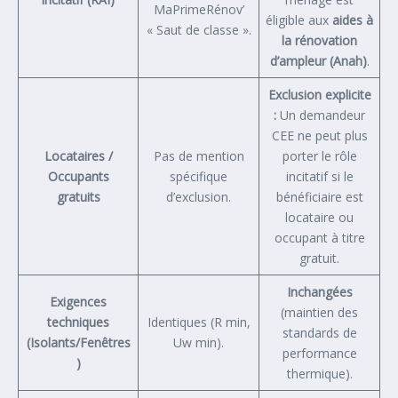
MaPrimeRénov’
éligible aux
aides à
« Saut de classe ».
la rénovation
d’ampleur (Anah)
.
Exclusion explicite
:
Un demandeur
CEE ne peut plus
Locataires /
Pas de mention
porter le rôle
Occupants
spécifique
incitatif si le
gratuits
d’exclusion.
bénéficiaire est
locataire ou
occupant à titre
gratuit.
Inchangées
Exigences
(maintien des
techniques
Identiques (R min,
standards de
(Isolants/Fenêtres
Uw min).
performance
)
thermique).