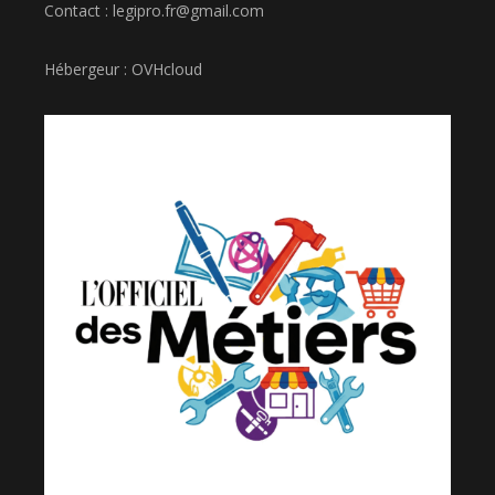
Contact : legipro.fr@gmail.com
Hébergeur : OVHcloud