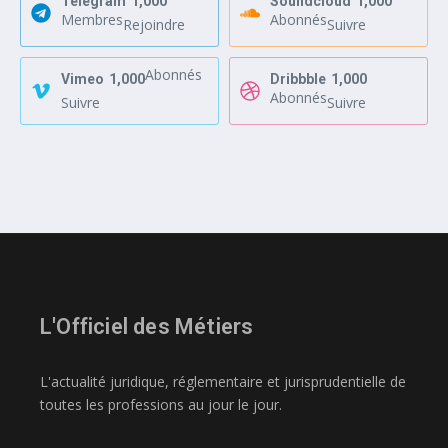
Telegram
1,000
Soundcloud
1,000
Membres
Abonnés
Rejoindre
Suivre
Abonnés
Vimeo
1,000
Dribbble
1,000
Abonnés
Suivre
Suivre
L'Officiel des Métiers
L'actualité juridique, réglementaire et jurisprudentielle de
toutes les professions au jour le jour.