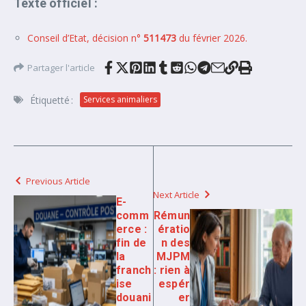
Texte officiel :
Conseil d’Etat, décision n°
511473
du février 2026.
Partager l'article
Étiquetté :
Services animaliers
Previous Article
Next Article
E-
comm
Rémun
erce :
ératio
fin de
n des
la
MJPM
franch
: rien à
ise
espér
douani
er