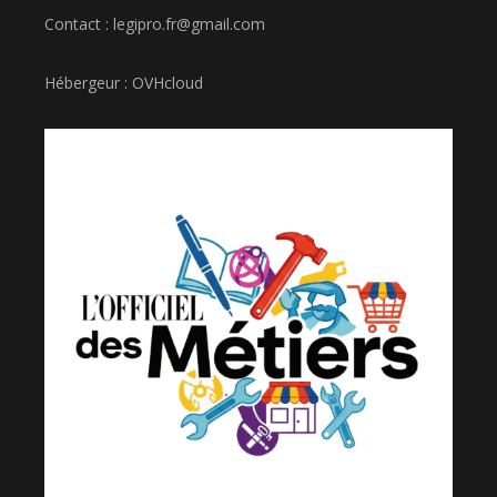
Contact : legipro.fr@gmail.com
Hébergeur : OVHcloud