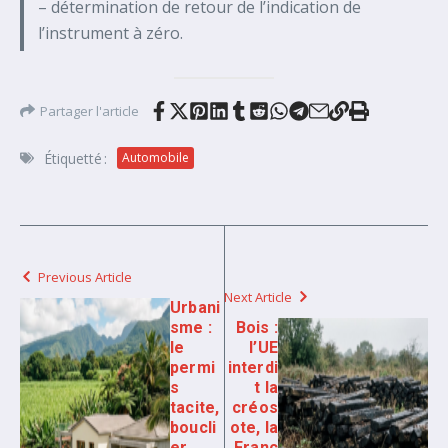
– détermination de retour de l’indication de
l’instrument à zéro.
Partager l'article
Étiquetté :
Automobile
Previous Article
Next Article
Urbani
sme :
Bois :
le
l’UE
permi
interdi
s
t la
tacite,
créos
boucli
ote, la
er
Franc