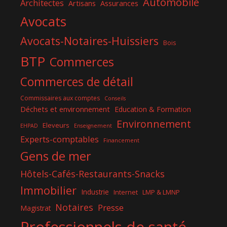
Automobile
Architectes
Artisans
Assurances
Avocats
Avocats-Notaires-Huissiers
Bois
BTP
Commerces
Commerces de détail
Commissaires aux comptes
Conseils
Déchets et environnement
Education & Formation
Environnement
Eleveurs
EHPAD
Enseignement
Experts-comptables
Financement
Gens de mer
Hôtels-Cafés-Restaurants-Snacks
Immobilier
Industrie
Internet
LMP & LMNP
Notaires
Presse
Magistrat
Professionnels de santé