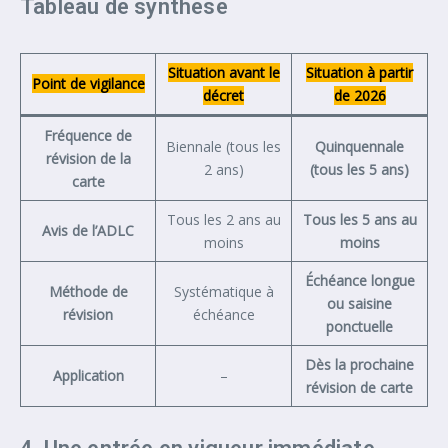
Tableau de synthèse
Situation avant le
Situation à partir
Point de vigilance
décret
de 2026
Fréquence de
Biennale (tous les
Quinquennale
révision de la
2 ans)
(tous les 5 ans)
carte
Tous les 2 ans au
Tous les 5 ans au
Avis de l’ADLC
moins
moins
Échéance longue
Méthode de
Systématique à
ou saisine
révision
échéance
ponctuelle
Dès la prochaine
Application
–
révision de carte