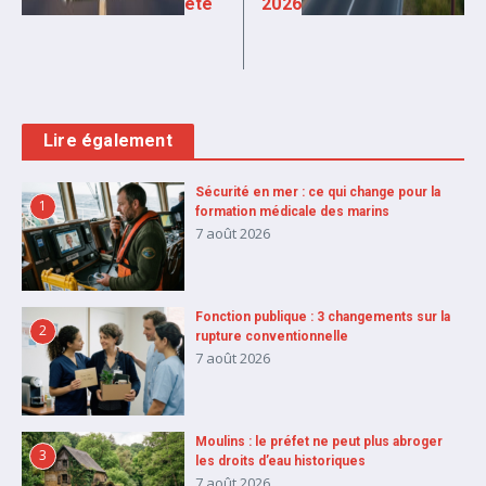
ète
2026
Lire également
Sécurité en mer : ce qui change pour la
1
formation médicale des marins
7 août 2026
Fonction publique : 3 changements sur la
2
rupture conventionnelle
7 août 2026
Moulins : le préfet ne peut plus abroger
3
les droits d’eau historiques
7 août 2026