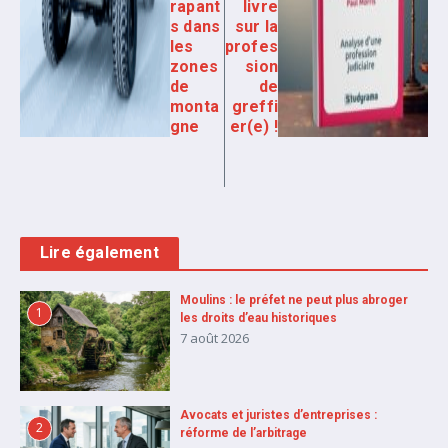
rapant
livre
s dans
sur la
les
profes
zones
sion
de
de
monta
greffi
gne
er(e) !
Lire également
Moulins : le préfet ne peut plus abroger
1
les droits d’eau historiques
7 août 2026
Avocats et juristes d’entreprises :
2
réforme de l’arbitrage