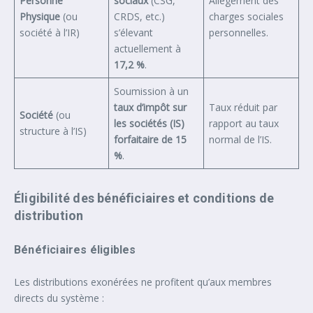
Personne
sociaux
(CSG,
Allègement des
Physique
(ou
CRDS, etc.)
charges sociales
société à l’IR)
s’élevant
personnelles.
actuellement à
17,2 %
.
Soumission à un
taux d’impôt sur
Taux réduit par
Société
(ou
les sociétés (IS)
rapport au taux
structure à l’IS)
forfaitaire de 15
normal de l’IS.
%
.
Éligibilité des bénéficiaires et conditions de
distribution
Bénéficiaires éligibles
Les distributions exonérées ne profitent qu’aux membres
directs du système :