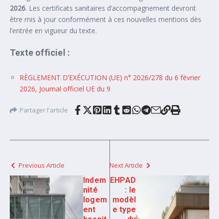
2026
. Les certificats sanitaires d’accompagnement devront
être mis à jour conformément à ces nouvelles mentions dès
l’entrée en vigueur du texte.
Texte officiel :
RÈGLEMENT D’EXÉCUTION (UE) n° 2026/278 du 6 février
2026, Journal officiel UE du 9
Partager l'article
Previous Article
Next Article
Indem
EHPAD
nité
: le
logem
modèl
ent
e type