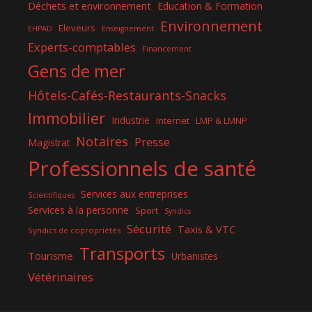
Déchets et environnement
Education & Formation
Environnement
Eleveurs
EHPAD
Enseignement
Experts-comptables
Financement
Gens de mer
Hôtels-Cafés-Restaurants-Snacks
Immobilier
Industrie
Internet
LMP & LMNP
Notaires
Presse
Magistrat
Professionnels de santé
Services aux entreprises
Scientifiques
Services à la personne
Sport
Syndics
Sécurité
Taxis & VTC
Syndics de copropriétés
Transports
Tourisme
Urbanistes
Vétérinaires