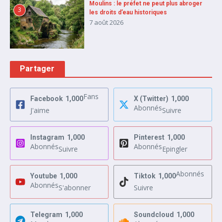
Moulins : le préfet ne peut plus abroger
3
les droits d’eau historiques
7 août 2026
Partager
Fans
Facebook
1,000
X (Twitter)
1,000
Abonnés
J'aime
Suivre
Instagram
1,000
Pinterest
1,000
Abonnés
Abonnés
Suivre
Epingler
Abonnés
Youtube
1,000
Tiktok
1,000
Abonnés
S'abonner
Suivre
Telegram
1,000
Soundcloud
1,000