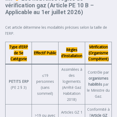
vérification gaz (Article PE 10 B –
Applicable au 1er juillet 2026)
Cet article détermine les modalités précises selon la taille de
l’ERP.
Type d’ERP
Vérification
Règles
de 5e
Effectif Public
(Organisme
d’Installation
Catégorie
Compétent)
Assimilées à
Contrôle par
≤19
des
organismes
PETITS ERP
personnes
logements
habilités
par
(PE 2 § 3)
(sans
(Arrêté Gaz
le Ministre du
sommeil)
Habitation
Gaz.
2018)
Conformité à
Articles GZ 1
>19 ou avec
l’
Article GZ