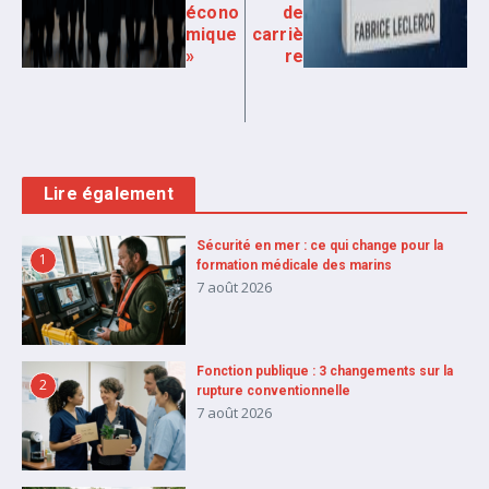
écono
de
mique
carriè
»
re
Lire également
Sécurité en mer : ce qui change pour la
1
formation médicale des marins
7 août 2026
Fonction publique : 3 changements sur la
2
rupture conventionnelle
7 août 2026