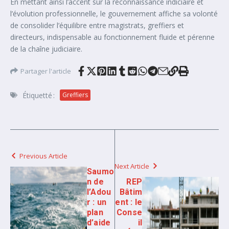
En mettant ainsi l’accent sur la reconnaissance indiciaire et
l’évolution professionnelle, le gouvernement affiche sa volonté
de consolider l’équilibre entre magistrats, greffiers et
directeurs, indispensable au fonctionnement fluide et pérenne
de la chaîne judiciaire.
Partager l'article
Étiquetté :
Greffiers
Previous Article
Next Article
Saumo
n de
REP
l’Adou
Bâtim
r : un
ent : le
plan
Conse
d’aide
il