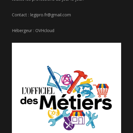
Contact : legipro.fr@gmail.com
Hébergeur : OVHcloud