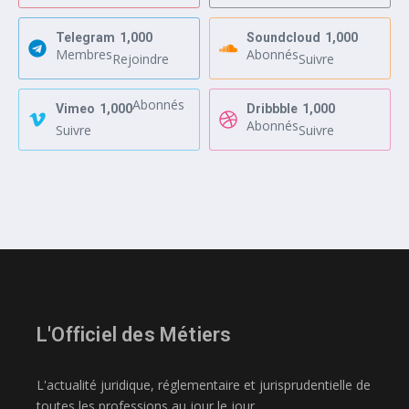
Telegram
1,000
Soundcloud
1,000
Membres
Abonnés
Rejoindre
Suivre
Abonnés
Vimeo
1,000
Dribbble
1,000
Abonnés
Suivre
Suivre
L'Officiel des Métiers
L'actualité juridique, réglementaire et jurisprudentielle de
toutes les professions au jour le jour.