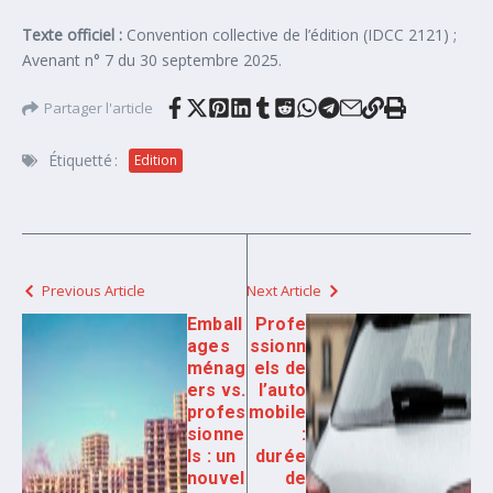
Texte officiel :
Convention collective de l’édition (IDCC 2121) ;
Avenant n° 7 du 30 septembre 2025.
Partager l'article
Étiquetté :
Edition
Previous Article
Next Article
Emball
Profe
ages
ssionn
ménag
els de
ers vs.
l’auto
profes
mobile
sionne
:
ls : un
durée
nouvel
de