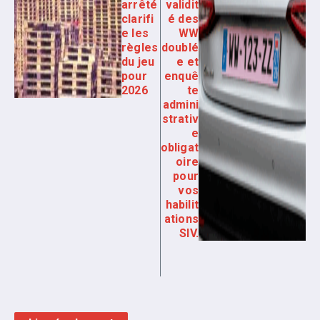
arrêté
validit
clarifi
é des
e les
WW
règles
doublé
du jeu
e et
pour
enquê
2026
te
admini
strativ
e
obligat
oire
pour
vos
habilit
ations
SIV.