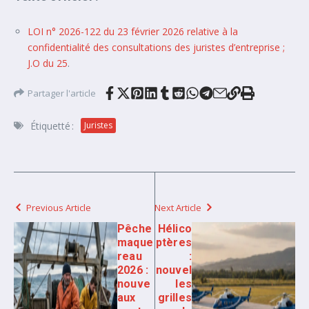
LOI n° 2026-122 du 23 février 2026 relative à la
confidentialité des consultations des juristes d’entreprise ;
J.O du 25
.
Partager l'article
Étiquetté :
Juristes
Previous Article
Next Article
Pêche
Hélico
maque
ptères
reau
:
2026 :
nouvel
nouve
les
aux
grilles