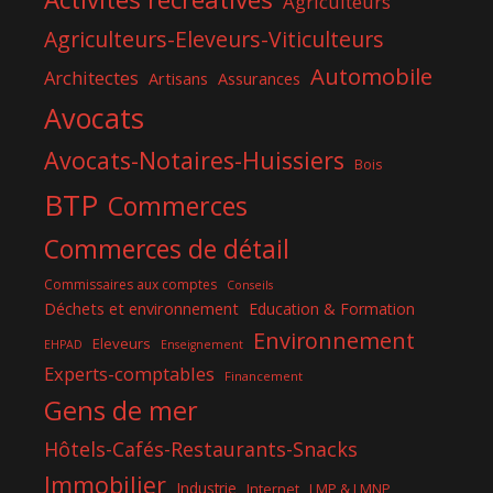
Agriculteurs
Agriculteurs-Eleveurs-Viticulteurs
Automobile
Architectes
Artisans
Assurances
Avocats
Avocats-Notaires-Huissiers
Bois
BTP
Commerces
Commerces de détail
Commissaires aux comptes
Conseils
Déchets et environnement
Education & Formation
Environnement
Eleveurs
EHPAD
Enseignement
Experts-comptables
Financement
Gens de mer
Hôtels-Cafés-Restaurants-Snacks
Immobilier
Industrie
Internet
LMP & LMNP