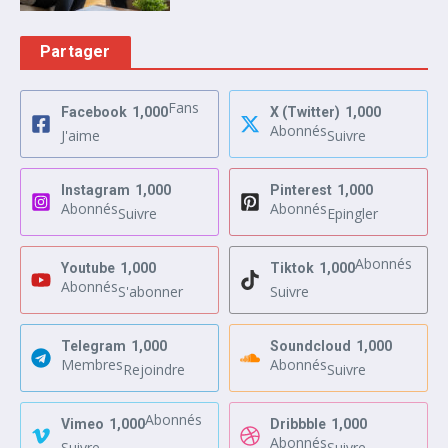
Partager
Fans
Facebook
1,000
X (Twitter)
1,000
Abonnés
J'aime
Suivre
Instagram
1,000
Pinterest
1,000
Abonnés
Abonnés
Suivre
Epingler
Abonnés
Youtube
1,000
Tiktok
1,000
Abonnés
S'abonner
Suivre
Telegram
1,000
Soundcloud
1,000
Membres
Abonnés
Rejoindre
Suivre
Abonnés
Vimeo
1,000
Dribbble
1,000
Abonnés
Suivre
Suivre