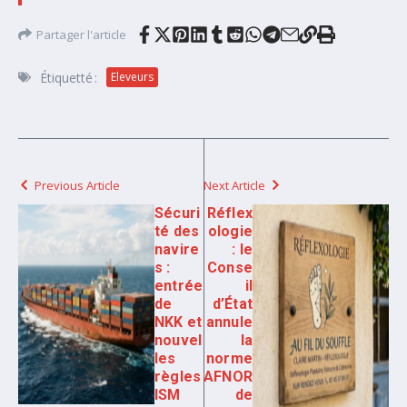
Partager l'article
Étiquetté :
Eleveurs
Previous Article
Next Article
Sécuri
Réflex
té des
ologie
navire
: le
s :
Conse
entrée
il
de
d’État
NKK et
annule
nouvel
la
les
norme
règles
AFNOR
ISM
de