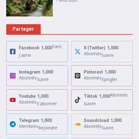
Partager
Fans
Facebook
1,000
X (Twitter)
1,000
Abonnés
J'aime
Suivre
Instagram
1,000
Pinterest
1,000
Abonnés
Abonnés
Suivre
Epingler
Abonnés
Youtube
1,000
Tiktok
1,000
Abonnés
S'abonner
Suivre
Telegram
1,000
Soundcloud
1,000
Membres
Abonnés
Rejoindre
Suivre