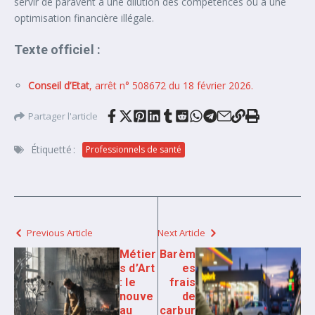
servir de paravent à une dilution des compétences ou à une
optimisation financière illégale.
Texte officiel :
Conseil d’Etat
, arrêt n° 508672 du 18 février 2026.
Partager l'article
Étiquetté :
Professionnels de santé
Previous Article
Next Article
Métier
Barèm
s d’Art
es
: le
frais
nouve
de
au
carbur