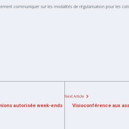
ent communiquer sur les modalités de régularisation pour les cotis
Next Article
amions autorisée week-ends
Visioconférence aux assi