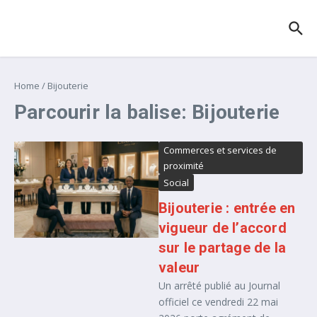
Aller au contenu
Home
/
Bijouterie
Parcourir la balise: Bijouterie
Commerces et services de
proximité
Social
Bijouterie : entrée en
vigueur de l’accord
sur le partage de la
valeur
Un arrêté publié au Journal
officiel ce vendredi 22 mai