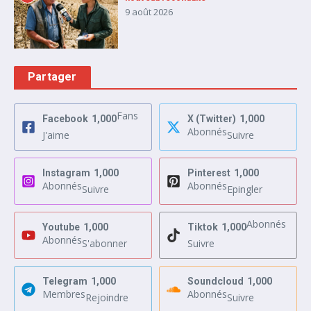
9 août 2026
Partager
Fans
Facebook
1,000
X (Twitter)
1,000
Abonnés
J'aime
Suivre
Instagram
1,000
Pinterest
1,000
Abonnés
Abonnés
Suivre
Epingler
Abonnés
Youtube
1,000
Tiktok
1,000
Abonnés
S'abonner
Suivre
Telegram
1,000
Soundcloud
1,000
Membres
Abonnés
Rejoindre
Suivre