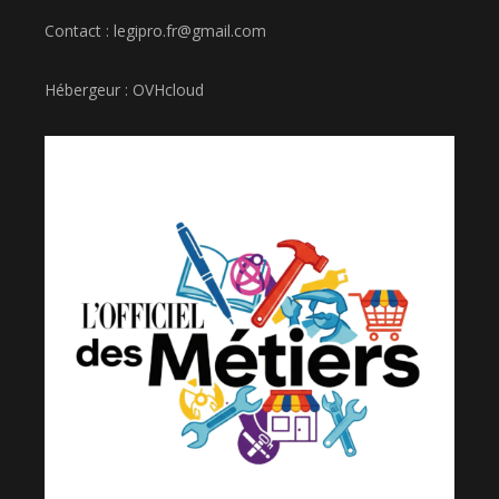
Contact : legipro.fr@gmail.com
Hébergeur : OVHcloud