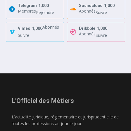
Telegram
1,000
Soundcloud
1,000
Membres
Abonnés
Rejoindre
Suivre
Abonnés
Vimeo
1,000
Dribbble
1,000
Abonnés
Suivre
Suivre
L'Officiel des Métiers
L'actualité juridique, réglementaire et jurisprudentielle de
toutes les professions au jour le jour.