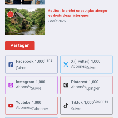
Moulins : le préfet ne peut plus abroger
3
les droits d’eau historiques
7 août 2026
Partager
Fans
Facebook
1,000
X (Twitter)
1,000
Abonnés
J'aime
Suivre
Instagram
1,000
Pinterest
1,000
Abonnés
Abonnés
Suivre
Epingler
Abonnés
Youtube
1,000
Tiktok
1,000
Abonnés
S'abonner
Suivre