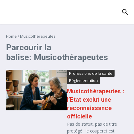
Aller au contenu
Home
/
Musicothérapeutes
Parcourir la
balise: Musicothérapeutes
Professions de la santé
Réglementation
Musicothérapeutes :
l’Etat exclut une
reconnaissance
officielle
Pas de statut, pas de titre
protégé : le couperet est