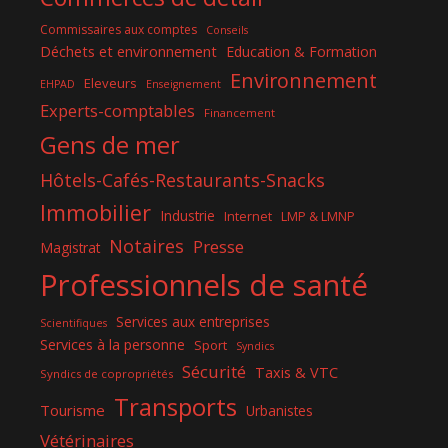
Commissaires aux comptes
Conseils
Déchets et environnement
Education & Formation
Environnement
Eleveurs
EHPAD
Enseignement
Experts-comptables
Financement
Gens de mer
Hôtels-Cafés-Restaurants-Snacks
Immobilier
Industrie
Internet
LMP & LMNP
Notaires
Presse
Magistrat
Professionnels de santé
Services aux entreprises
Scientifiques
Services à la personne
Sport
Syndics
Sécurité
Taxis & VTC
Syndics de copropriétés
Transports
Tourisme
Urbanistes
Vétérinaires