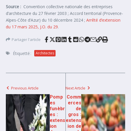
Source :
Convention collective nationale des entreprises
d’architecture du 27 février 2003 ; Accord territorial (Provence-
Alpes-Côte d’Azur) du 10 décembre 2024 ;
Arrêté d’extension
du 17 mars 2025, J.O. du 29
.
Partager l'article
Étiquetté :
Architectes
Previous Article
Next Article
Pomp
Comm
es
erces
funèbr
de
es :
gros :
extens
extens
ion
ion de