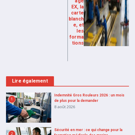
age
EX, la
carte
blanch
e, et
les
forma
tions
Lire également
Indemnité Gros Rouleurs 2026 : un mois
1
de plus pour la demander
8 août 2026
Sécurité en mer : ce qui change pour la
2