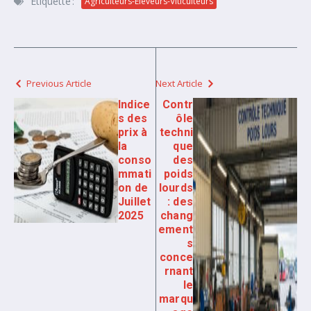
Étiquetté :
Agriculteurs-Eleveurs-Viticulteurs
Previous Article
Next Article
Indice
Contr
s des
ôle
prix à
techni
la
que
conso
des
mmati
poids
on de
lourds
Juillet
: des
2025
chang
ement
s
conce
rnant
le
marqu