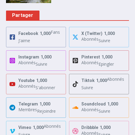
Partager
Fans
Facebook
1,000
X (Twitter)
1,000
Abonnés
J'aime
Suivre
Instagram
1,000
Pinterest
1,000
Abonnés
Abonnés
Suivre
Epingler
Abonnés
Youtube
1,000
Tiktok
1,000
Abonnés
S'abonner
Suivre
Telegram
1,000
Soundcloud
1,000
Membres
Abonnés
Rejoindre
Suivre
Abonnés
Vimeo
1,000
Dribbble
1,000
Abonnés
Suivre
Suivre