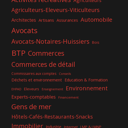
Agriculteurs
Agriculteurs-Eleveurs-Viticulteurs
Automobile
Architectes
Artisans
Assurances
Avocats
Avocats-Notaires-Huissiers
Bois
BTP
Commerces
Commerces de détail
Commissaires aux comptes
Conseils
Déchets et environnement
Education & Formation
Environnement
Eleveurs
EHPAD
Enseignement
Experts-comptables
Financement
Gens de mer
Hôtels-Cafés-Restaurants-Snacks
Immobilier
Industrie
Internet
LMP & LMNP