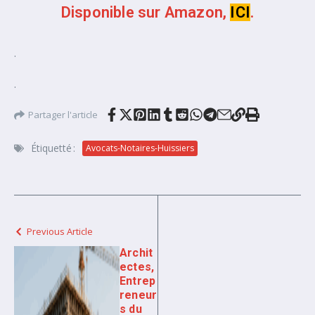
Disponible sur Amazon,
ICI
.
.
.
Partager l'article
Étiquetté :
Avocats-Notaires-Huissiers
Previous Article
Archit
ectes,
Entrep
reneur
s du