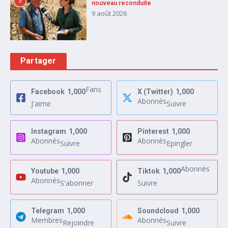
3
nouveau reconduite
9 août 2026
Partager
Fans
Facebook
1,000
X (Twitter)
1,000
Abonnés
J'aime
Suivre
Instagram
1,000
Pinterest
1,000
Abonnés
Abonnés
Suivre
Epingler
Abonnés
Youtube
1,000
Tiktok
1,000
Abonnés
S'abonner
Suivre
Telegram
1,000
Soundcloud
1,000
Membres
Abonnés
Rejoindre
Suivre