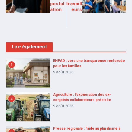
postul
travaill
ation
eurs
Lire également
EHPAD : vers une transparence renforcée
1
pour les familles
9 août 2026
Agriculture : l’exonération des ex-
2
conjoints collaborateurs précisée
9 août 2026
Presse régionale : l’aide au pluralisme à