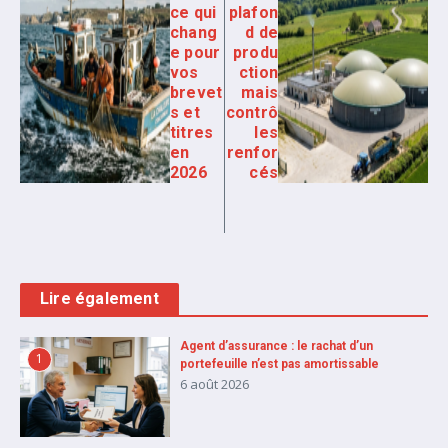
ce qui
plafon
chang
d de
e pour
produ
vos
ction
brevet
mais
s et
contrô
titres
les
en
renfor
2026
cés
Lire également
Agent d’assurance : le rachat d’un
1
portefeuille n’est pas amortissable
6 août 2026