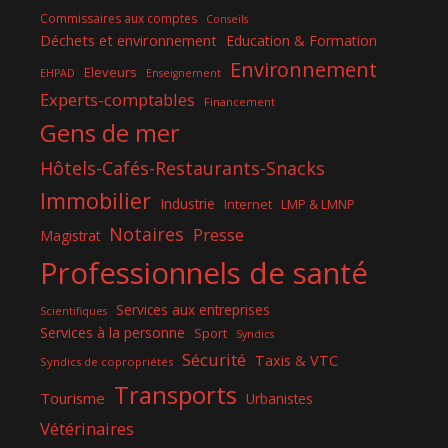
Commissaires aux comptes
Conseils
Déchets et environnement
Education & Formation
Environnement
Eleveurs
EHPAD
Enseignement
Experts-comptables
Financement
Gens de mer
Hôtels-Cafés-Restaurants-Snacks
Immobilier
Industrie
Internet
LMP & LMNP
Notaires
Presse
Magistrat
Professionnels de santé
Services aux entreprises
Scientifiques
Services à la personne
Sport
Syndics
Sécurité
Taxis & VTC
Syndics de copropriétés
Transports
Tourisme
Urbanistes
Vétérinaires