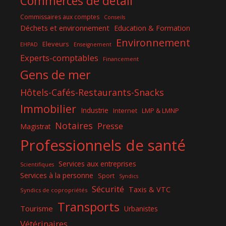
Commerces de détail
Commissaires aux comptes
Conseils
Déchets et environnement
Education & Formation
Environnement
Eleveurs
EHPAD
Enseignement
Experts-comptables
Financement
Gens de mer
Hôtels-Cafés-Restaurants-Snacks
Immobilier
Industrie
Internet
LMP & LMNP
Notaires
Presse
Magistrat
Professionnels de santé
Services aux entreprises
Scientifiques
Services à la personne
Sport
Syndics
Sécurité
Taxis & VTC
Syndics de copropriétés
Transports
Tourisme
Urbanistes
Vétérinaires