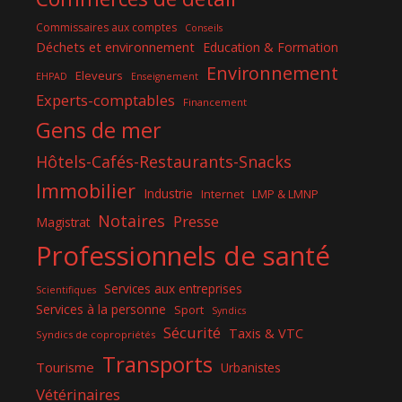
Commissaires aux comptes
Conseils
Déchets et environnement
Education & Formation
Environnement
Eleveurs
EHPAD
Enseignement
Experts-comptables
Financement
Gens de mer
Hôtels-Cafés-Restaurants-Snacks
Immobilier
Industrie
Internet
LMP & LMNP
Notaires
Presse
Magistrat
Professionnels de santé
Services aux entreprises
Scientifiques
Services à la personne
Sport
Syndics
Sécurité
Taxis & VTC
Syndics de copropriétés
Transports
Tourisme
Urbanistes
Vétérinaires