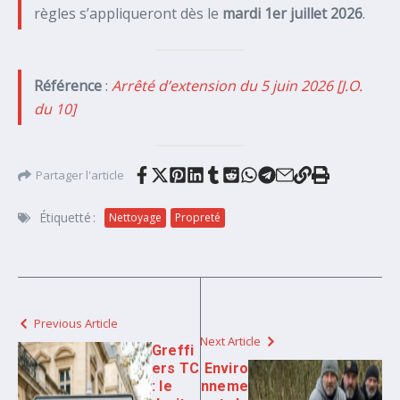
règles s’appliqueront dès le
mardi 1er juillet 2026
.
Référence
:
Arrêté d’extension du 5 juin 2026 [J.O.
du 10]
Partager l'article
Étiquetté :
Nettoyage
Propreté
Previous Article
Next Article
Greffi
ers TC
Enviro
: le
nneme