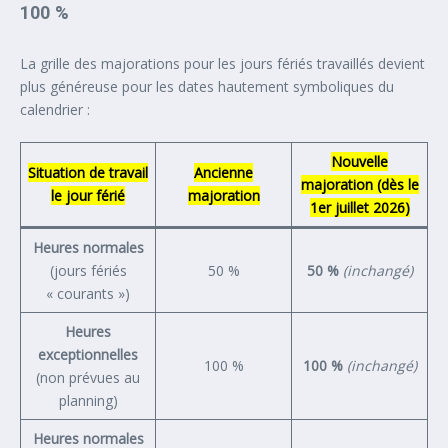
100 %
La grille des majorations pour les jours fériés travaillés devient
plus généreuse pour les dates hautement symboliques du
calendrier :
Nouvelle
Situation de travail
Ancienne
majoration (dès le
le jour férié
majoration
1er juillet 2026)
Heures normales
(jours fériés
50 %
50 %
(inchangé)
« courants »)
Heures
exceptionnelles
100 %
100 %
(inchangé)
(non prévues au
planning)
Heures normales