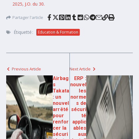
2025, J.O. du 30.
Partager l'article
Étiquetté :
Education & Formation
Previous Article
Next Article
Airbag
ERP :
s
nouvel
Takata
les
: un
norme
nouvel
s de
arrêté
sécuri
pour
té
renfor
applic
cer la
ables
sécuri
aux