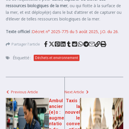
ressources biologiques de la mer
, ou qui flotte à la surface de
la mer, et est déployé(e) dans le but d’attirer et de capturer ou
d’élever de telles ressources biologiques de la mer.
Texte officiel :
Décret n° 2025-775 du 5 août 2025, J.O. du 26
.
Partager l'article
Étiquetté :
Déchets et environnement
Previous Article
Next Article
Ambul
Taxis :
ancier
la
(e)s :
nouvel
augme
le
ntatio
conve