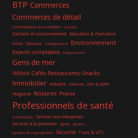
BTP
Commerces
Commerces de détail
Commissaires aux comptes
Conseils
Déchets et environnement
Education & Formation
Environnement
Eleveurs
EHPAD
Enseignement
Experts-comptables
Financement
Gens de mer
Hôtels-Cafés-Restaurants-Snacks
Immobilier
Industrie
Internet
LMP & LMNP
Notaires
Presse
Magistrat
Professionnels de santé
Services aux entreprises
Scientifiques
Services à la personne
Sport
Syndics
Sécurité
Taxis & VTC
Syndics de copropriétés