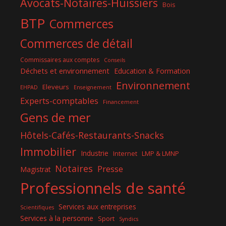
Avocats-Notaires-Huissiers
Bois
BTP
Commerces
Commerces de détail
Commissaires aux comptes
Conseils
Déchets et environnement
Education & Formation
Environnement
Eleveurs
EHPAD
Enseignement
Experts-comptables
Financement
Gens de mer
Hôtels-Cafés-Restaurants-Snacks
Immobilier
Industrie
Internet
LMP & LMNP
Notaires
Presse
Magistrat
Professionnels de santé
Services aux entreprises
Scientifiques
Services à la personne
Sport
Syndics