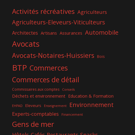
Activités récréatives
Agriculteurs
Agriculteurs-Eleveurs-Viticulteurs
Automobile
Architectes
Artisans
Assurances
Avocats
Avocats-Notaires-Huissiers
Bois
BTP
Commerces
Commerces de détail
Commissaires aux comptes
Conseils
Déchets et environnement
Education & Formation
Environnement
Eleveurs
EHPAD
Enseignement
Experts-comptables
Financement
Gens de mer
Hôtels-Cafés-Restaurants-Snacks