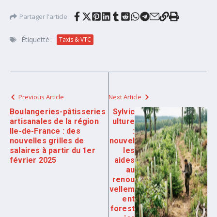
Partager l'article
Étiquetté :
Taxis & VTC
Previous Article
Next Article
Boulangeries-pâtisseries
Sylvic
artisanales de la région
ulture
Ile-de-France : des
:
nouvelles grilles de
nouvel
salaires à partir du 1er
les
février 2025
aides
au
renou
vellem
ent
forest