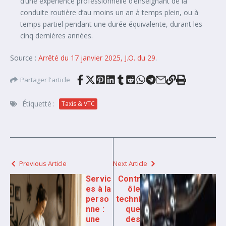
d’une expérience professionnelle d’enseignant de la
conduite routière d’au moins un an à temps plein, ou à
temps partiel pendant une durée équivalente, durant les
cinq dernières années.
Source :
Arrêté du 17 janvier 2025, J.O. du 29
.
Partager l'article
Étiquetté :
Taxis & VTC
Previous Article
Next Article
Servic
Contr
es à la
ôle
perso
techni
nne :
que
une
des