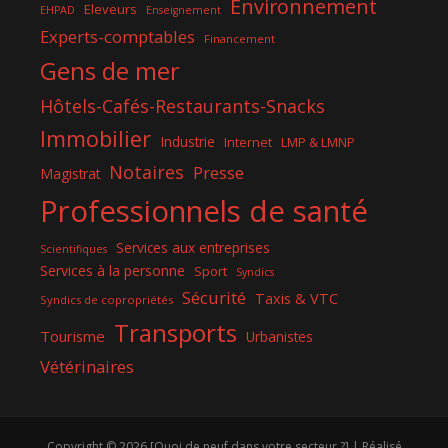
Environnement
Eleveurs
EHPAD
Enseignement
Experts-comptables
Financement
Gens de mer
Hôtels-Cafés-Restaurants-Snacks
Immobilier
Industrie
Internet
LMP & LMNP
Notaires
Presse
Magistrat
Professionnels de santé
Services aux entreprises
Scientifiques
Services à la personne
Sport
Syndics
Sécurité
Taxis & VTC
Syndics de copropriétés
Transports
Tourisme
Urbanistes
Vétérinaires
Copyright © 2026 [Quoi de neuf dans votre secteur ?] | Réalisé