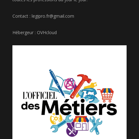
Contact : legipro.fr@gmail.com
Hébergeur : OVHcloud