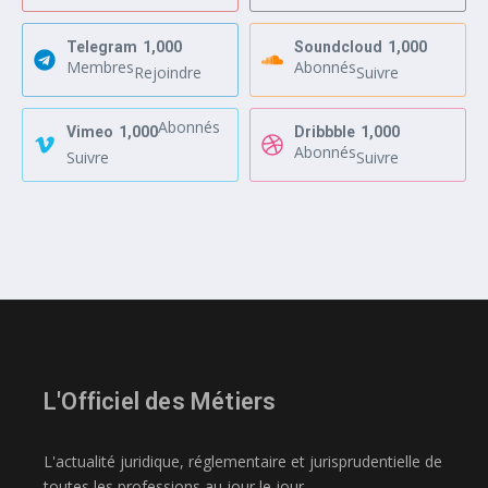
Telegram
1,000
Soundcloud
1,000
Membres
Abonnés
Rejoindre
Suivre
Abonnés
Vimeo
1,000
Dribbble
1,000
Abonnés
Suivre
Suivre
L'Officiel des Métiers
L'actualité juridique, réglementaire et jurisprudentielle de
toutes les professions au jour le jour.