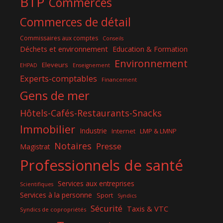
BTP
Commerces
Commerces de détail
Commissaires aux comptes
Conseils
Déchets et environnement
Education & Formation
Environnement
Eleveurs
EHPAD
Enseignement
Experts-comptables
Financement
Gens de mer
Hôtels-Cafés-Restaurants-Snacks
Immobilier
Industrie
Internet
LMP & LMNP
Notaires
Presse
Magistrat
Professionnels de santé
Services aux entreprises
Scientifiques
Services à la personne
Sport
Syndics
Sécurité
Taxis & VTC
Syndics de copropriétés