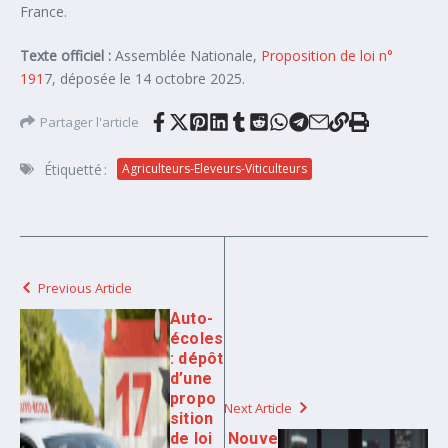
France.
Texte officiel :
Assemblée Nationale,
Proposition de loi n°
191
7, déposée le 14 octobre 2025.
Partager l'article
Étiquetté :
Agriculteurs-Eleveurs-Viticulteurs
Previous Article
Auto-
écoles
: dépôt
d’une
propo
Next Article
sition
de loi
Nouve