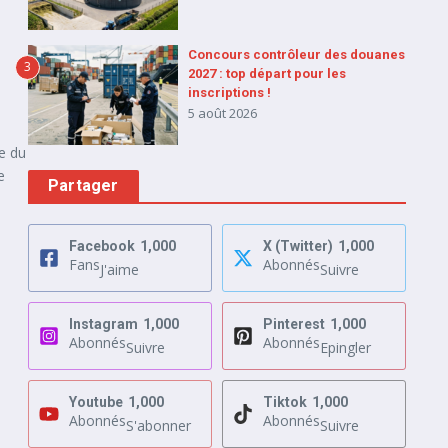
Concours contrôleur des douanes
3
2027 : top départ pour les
inscriptions !
5 août 2026
re du
e
Partager
Facebook
1,000
X (Twitter)
1,000
Fans
Abonnés
J'aime
Suivre
Instagram
1,000
Pinterest
1,000
Abonnés
Abonnés
Suivre
Epingler
Youtube
1,000
Tiktok
1,000
Abonnés
Abonnés
S'abonner
Suivre