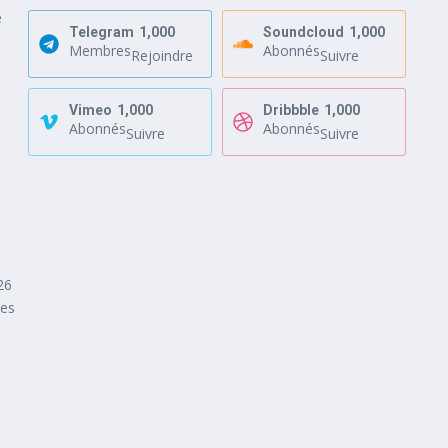
e
Telegram
1,000
Soundcloud
1,000
Membres
Abonnés
Rejoindre
Suivre
Vimeo
1,000
Dribbble
1,000
Abonnés
Abonnés
Suivre
Suivre
26
des